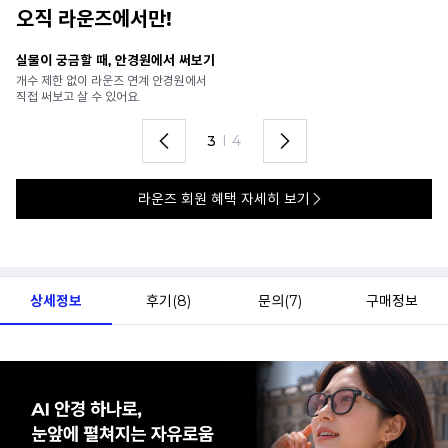
오직 라운즈에서만!
안경 렌즈 맞춤까지 한 번에
내
가까운 안경원으로 배송받아
6
렌즈 맞춤부터 피팅까지 편하게!
언
4
I
4
라운즈 회원 혜택 자세히 보기
상세정보
후기(
8
)
문의(
7
)
구매정보