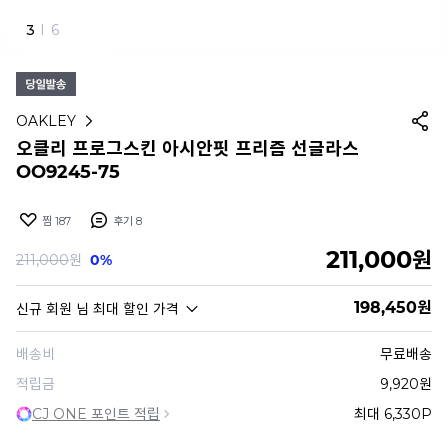
4
I
6
OAKLEY
오클리 프로그스킨 아시안핏 프리즘 선글라스
OO9245-75
찜
187
후기
8
211,000
원
211,000
원
0%
198,450
원
신규 회원
님 최대 할인 가격
배송비
무료배송
적립금
9,920원
CJ ONE 포인트 적립
최대 6,330P