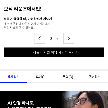
오직 라운즈에서만!
안경 렌즈 맞춤까지 한 번에
내
가까운 안경원으로 배송받아
6
렌즈 맞춤부터 피팅까지 편하게!
언
4
I
4
라운즈 회원 혜택 자세히 보기
상세정보
후기(
1
)
문의(
0
)
구매정보