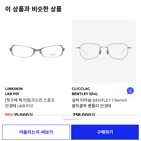
이 상품과 비슷한 상품
NISHIDE KAZUO
LINKSKIN
JA
NK761 C2
LK5 L05
JN
매트 실버 티타늄 NK761 C2
[첫구매 특가]링크스킨 스포츠
실
니시데카즈오 안경테
안경테 LK5 L05
자
425,000
원
91
%
15,000
원
6
찜
32
찜
3
어울리는지 써보기
구매하기