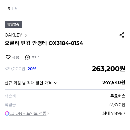
4
I
5
OAKLEY
오클리 틴컵 안경테 OX3184-0154
찜
62
후기
1
263,200
원
329,000
원
20%
247,540
원
신규 회원
님 최대 할인 가격
배송비
무료배송
적립금
12,370원
CJ ONE 포인트 적립
최대 7,896P