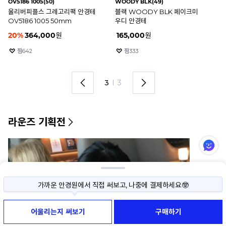
5375 BK(48)
CITY2 BSV(49)
AR
블랙 5375 BK 로코모티브 베를린
블랙 CITY2 BSV 페이크미 시티투
AR
안경테
블루라이트 차단 안경테
타
안
46
%
29,900
원
185,000
원
3
찜
5219
찜
1530
1
I
3
라운즈 기획전
가까운 안경원에서 직접 써보고, 나중에 결제하세요🤓
사이즈나 색상이 고민된다면, 직접 써보고 구매하세요!
어울리는지 써보기
구매하기
써보기 예약부터 반품까지 모두 무료예요😉