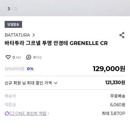
4
I
5
BATTATURA
바타투라 그르넬 투명 안경테 GRENELLE CR
찜
141
후기
0
129,000
원
129,000
원
0%
121,330
원
신규 회원
님 최대 할인 가격
배송비
무료배송
적립금
6,060원
CJ ONE 포인트 적립
최대 3,870P