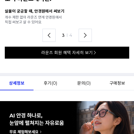
안경 렌즈 맞춤까지 한 번에
내
가까운 안경원으로 배송받아
6
렌즈 맞춤부터 피팅까지 편하게!
언
4
I
4
라운즈 회원 혜택 자세히 보기
상세정보
후기(
0
)
문의(
0
)
구매정보