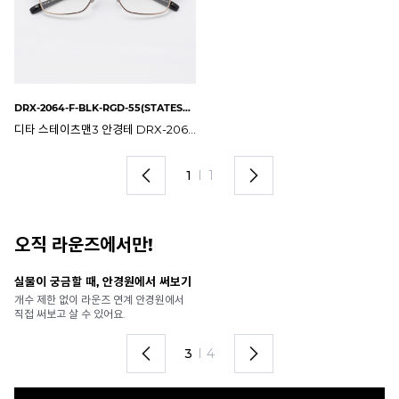
DRX-2064-F-BLK-RGD-55(STATESMAN3)
디타 스테이츠맨3 안경테 DRX-2064-F-BLK-RGD-55(STATESMAN3)
1
I
1
오직 라운즈에서만!
실물이 궁금할 때, 안경원에서 써보기
안
개수 제한 없이 라운즈 연계 안경원에서
가
직접 써보고 살 수 있어요.
렌
3
I
4