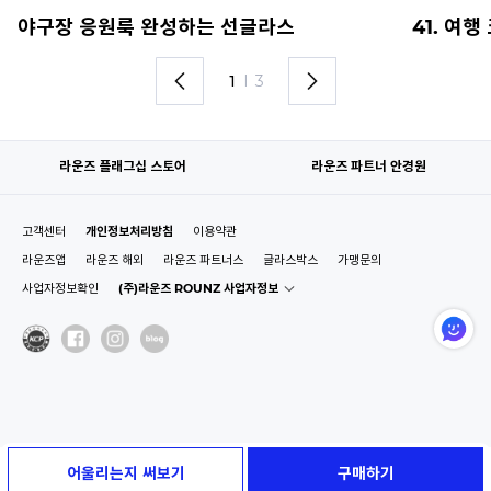
야구장 응원룩 완성하는 선글라스
41. 여
1
I
3
라운즈 플래그십 스토어
라운즈 파트너 안경원
고객센터
개인정보처리방침
이용약관
라운즈앱
라운즈 해외
라운즈 파트너스
글라스박스
가맹문의
사업자정보확인
(주)라운즈 ROUNZ 사업자정보
어울리는지 써보기
구매하기