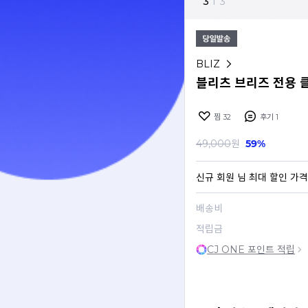
3
I
3
BLIZ
블리츠 브리즈 전용 클
찜
32
후기
1
49,000
원
59%
신규 회원
님 최대 할인 가격
배송비
적립금
CJ ONE 포인트 적립