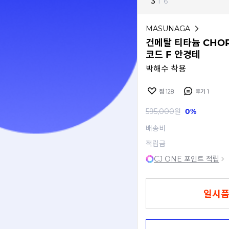
3
I
6
MASUNAGA
건메탈 티타늄 CHOR
코드 F 안경테
박해수 착용
찜
128
후기
1
595,000
원
0%
배송비
적립금
CJ ONE 포인트 적립
일시품