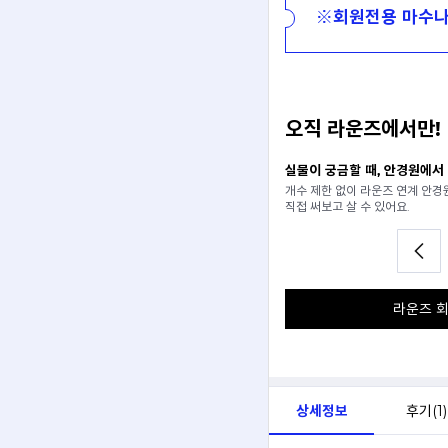
※회원전용 마수나
오직 라운즈에서만!
일 추천받기
실물이 궁금할 때, 안경원에서
분석해서
개수 제한 없이 라운즈 연계 안
아드려요.
직접 써보고 살 수 있어요.
라운즈 회
상세정보
후기(
1
)