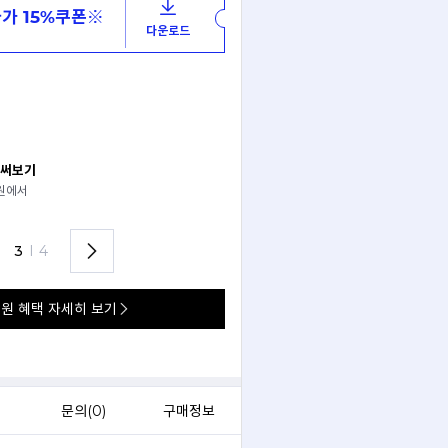
가 15%쿠폰※
다운로드
 써보기
안경 렌즈 맞춤까지 한 번에
경원에서
가까운 안경원으로 배송받아
렌즈 맞춤부터 피팅까지 편하게!
3
I
4
원 혜택 자세히 보기
문의(
0
)
구매정보