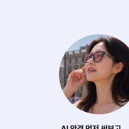
에 마음껏 써보기
내게 딱 맞는 스타
0여 개의 아이웨어를
AI가 내 얼굴형을 
디서나 실시간으로 무제한 써봐요.
어울리는 제품을 찾