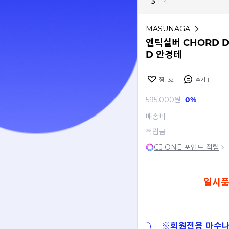
3
I
4
MASUNAGA
엔틱실버 CHORD D
D 안경테
찜
132
후기
1
595,000
원
0%
배송비
적립금
CJ ONE 포인트 적립
일시품
※회원전용 마수나