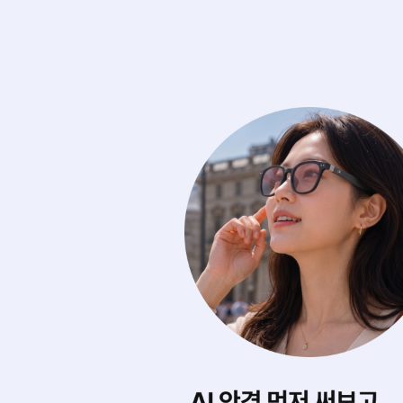
에 마음껏 써보기
내게 딱 맞는 스타
0여 개의 아이웨어를
AI가 내 얼굴형을 
디서나 실시간으로 무제한 써봐요.
어울리는 제품을 찾