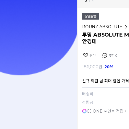
3
I
4
ROUNZ ABSOLUTE
투명 ABSOLUTE 
안경테
찜
14
후기
0
186,000
원
20%
신규 회원
님 최대 할인 가격
배송비
적립금
CJ ONE 포인트 적립