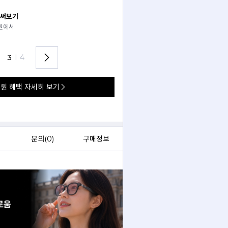
 써보기
안경 렌즈 맞춤까지 한 번에
경원에서
가까운 안경원으로 배송받아
렌즈 맞춤부터 피팅까지 편하게!
3
I
4
원 혜택 자세히 보기
)
문의(
0
)
구매정보