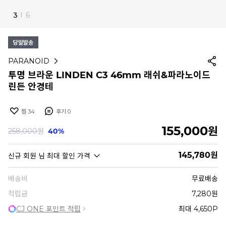
4
I
6
PARANOID
투명 브라운 LINDEN C3 46mm 래쉬&파라노이드
린든 안경테
찜
34
후기
0
155,000
원
258,000
원
40%
145,780
원
신규 회원
님 최대 할인 가격
배송비
무료배송
적립금
7,280원
CJ ONE 포인트 적립
최대 4,650P