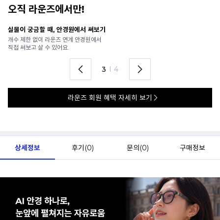
오직 라운즈에서만!
안경 렌즈 맞춤까지 한 번에
내
가까운 안경원으로 배송받아
6
렌즈 맞춤부터 피팅까지 편하게!
언
4
I
4
라운즈 회원 혜택 자세히 보기
상세정보
후기(
0
)
문의(
0
)
구매정보