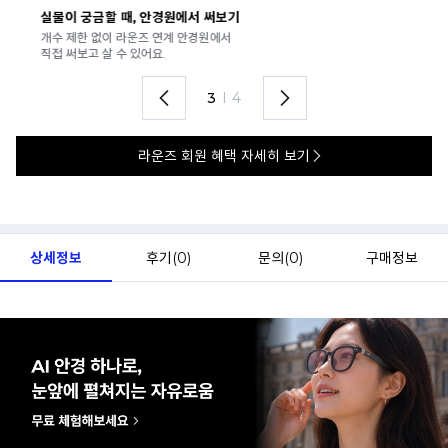
실물이 궁금할 때, 안경원에서 써보기
안
개수 제한 없이 라운즈 연계 안경원에서
가
직접 써보고 살 수 있어요.
렌
3
I
4
라운즈 회원 혜택 자세히 보기
상세정보
후기(
0
)
문의(
0
)
구매정보