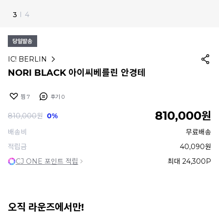
3
I
4
IC! BERLIN
NORI BLACK 아이씨베를린 안경테
찜
7
후기
0
810,000
원
810,000
원
0%
배송비
무료배송
적립금
40,090원
CJ ONE 포인트 적립
최대 24,300P
오직 라운즈에서만!