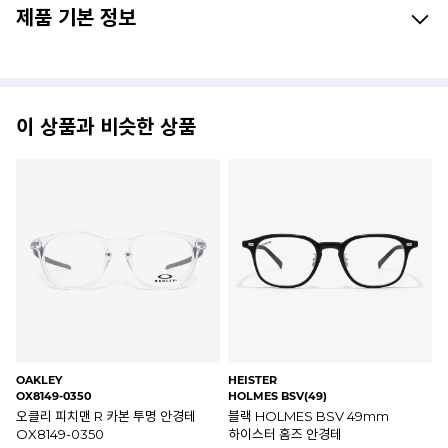
제품 기본 정보
이 상품과 비슷한 상품
BJ CLASSIC
STYLE:WORK
VE
P703 C1
IVY LEAGUE C3(49)
RE
BJ클래식 X 스텔라75 콜라보
투명 IVY LEAGUE C3 49mm
베
안경테 P703 C1
스타일워크 아이비리그 안경테
R