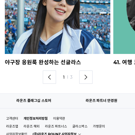
야구장 응원룩 완성하는 선글라스
41. 여
1
I
3
라운즈 플래그십 스토어
라운즈 파트너 안경원
고객센터
개인정보처리방침
이용약관
라운즈앱
라운즈 해외
라운즈 파트너스
글라스박스
가맹문의
사업자정보확인
(주)라운즈 ROUNZ 사업자정보