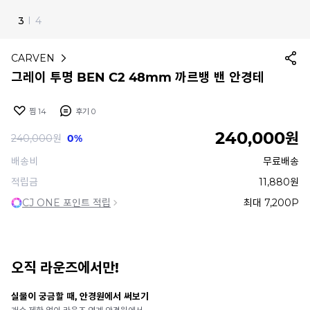
4
I
4
CARVEN
그레이 투명 BEN C2 48mm 까르뱅 밴 안경테
찜
14
후기
0
240,000
원
240,000
원
0%
배송비
무료배송
적립금
11,880원
CJ ONE 포인트 적립
최대 7,200P
오직 라운즈에서만!
안경 렌즈 맞춤까지 한 번에
내