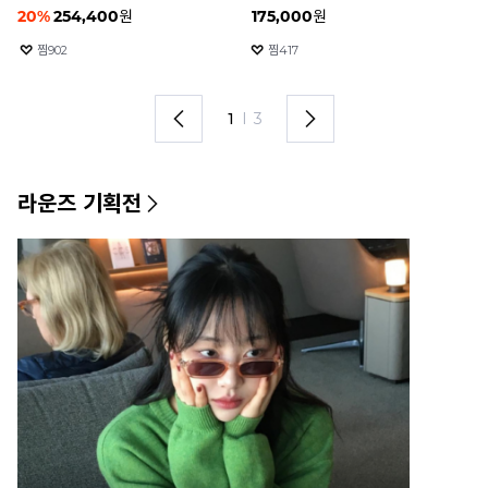
블루라이트 차단
436,000
원
20
%
69,000
원
18
찜
2050
찜
175
2
I
3
라운즈 기획전