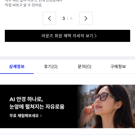
가까운 안경원으로 배송받아
6
렌즈 맞춤부터 피팅까지 편하게!
언
4
I
4
라운즈 회원 혜택 자세히 보기
상세정보
후기(
0
)
문의(
0
)
구매정보