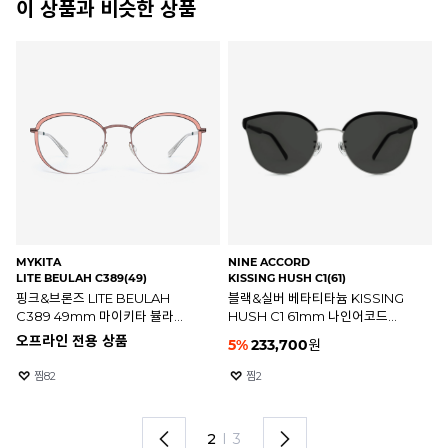
이 상품과 비슷한 상품
MYKITA
NINE ACCORD
RA
LITE BEULAH C389(49)
KISSING HUSH C1(61)
RB
핑크&브론즈 LITE BEULAH
블랙&실버 베타티타늄 KISSING
블
C389 49mm 마이키타 뷸라
HUSH C1 61mm 나인어코드
레
안경테
키싱 허쉬 선글라스
오프라인 전용 상품
5
%
233,700
원
2
찜
82
찜
2
2
I
3