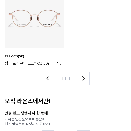
ELLY C3(50)
핑크 로즈골드 ELLY C3 50mm 까르뱅 엘리 안경테
1
I
1
오직 라운즈에서만!
안경 렌즈 맞춤까지 한 번에
내
가까운 안경원으로 배송받아
6
렌즈 맞춤부터 피팅까지 편하게!
언