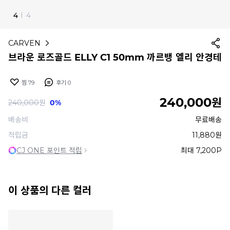
4
I
4
CARVEN
브라운 로즈골드 ELLY C1 50mm 까르뱅 엘리 안경테
찜
79
후기
0
240,000
원
240,000
원
0%
배송비
무료배송
적립금
11,880원
CJ ONE 포인트 적립
최대 7,200P
이 상품의 다른 컬러