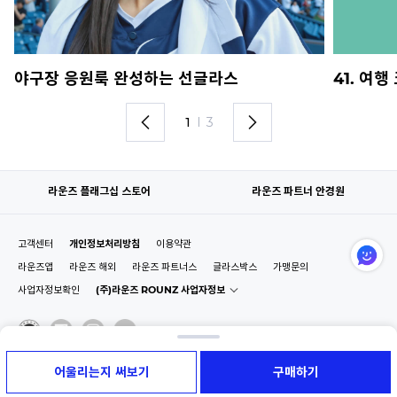
야구장 응원룩 완성하는 선글라스
41. 여
1
I
3
라운즈 플래그십 스토어
라운즈 파트너 안경원
고객센터
개인정보처리방침
이용약관
라운즈앱
라운즈 해외
라운즈 파트너스
글라스박스
가맹문의
사업자정보확인
(주)라운즈 ROUNZ 사업자정보
어울리는지 써보기
구매하기