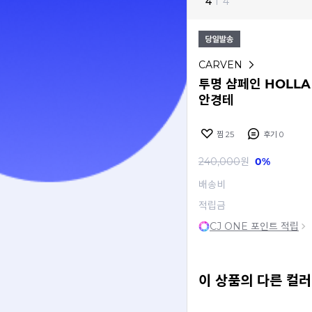
4
I
4
CARVEN
투명 샴페인 HOLLA
안경테
찜
25
후기
0
240,000
원
0%
배송비
적립금
CJ ONE 포인트 적립
이 상품의 다른 컬러