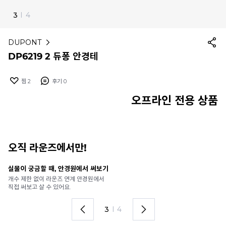
3
I
4
DUPONT
DP6219 2 듀퐁 안경테
찜
2
후기
0
오프라인 전용 상품
오직 라운즈에서만!
실물이 궁금할 때, 안경원에서 써보기
안
개수 제한 없이 라운즈 연계 안경원에서
가
직접 써보고 살 수 있어요.
렌
3
I
4