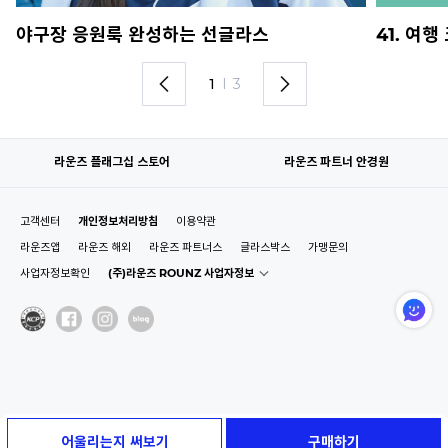
야구장 응원룩 완성하는 선글라스
41. 여
1
I
3
라운즈 플래그십 스토어
라운즈 파트너 안경원
고객센터
개인정보처리방침
이용약관
라운즈앱
라운즈 해외
라운즈 파트너스
글라스박스
가맹문의
사업자정보확인
(주)라운즈 ROUNZ 사업자정보
어울리는지 써보기
구매하기