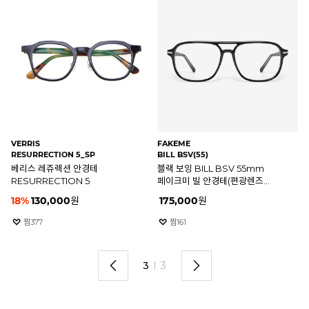
VERRIS
FAKEME
OA
RESURRECTION 5_SP
BILL BSV(55)
OX
베리스 레쥬렉션 안경테
블랙 보잉 BILL BSV 55mm
오
RESURRECTION 5
페이크미 빌 안경테(편광렌즈
OX
포함)
18
%
130,000
원
175,000
원
2
찜
377
찜
161
3
I
3