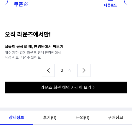
쿠폰※
다운로드
오직 라운즈에서만!
안경 렌즈 맞춤까지 한 번에
내
가까운 안경원으로 배송받아
6
렌즈 맞춤부터 피팅까지 편하게!
언
4
I
4
라운즈 회원 혜택 자세히 보기
상세정보
후기(
0
)
문의(
0
)
구매정보