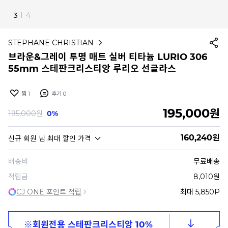
4
I
4
STEPHANE CHRISTIAN
브라운&그레이 투명 매트 실버 티타늄 LURIO 306
55mm 스테판크리스티앙 루리오 선글라스
찜
1
후기
0
195,000
원
195,000
원
0%
160,240
원
신규 회원
님 최대 할인 가격
배송비
무료배송
적립금
8,010원
CJ ONE 포인트 적립
최대 5,850P
※회원전용 스테판크리스티앙 10%