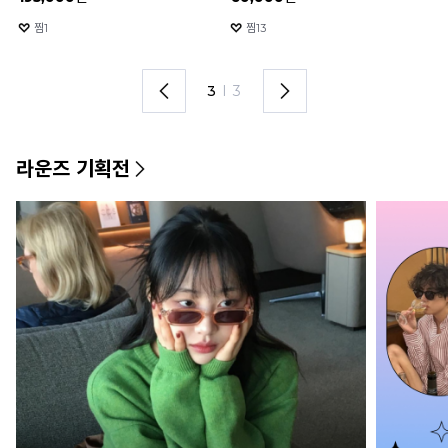
선글라스
찜
2
찜
0
1
I
3
라운즈 기획전