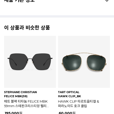
제품 기본 정보
이 상품과 비슷한 상품
STEPHANE CHRISTIAN
STEPHANE CHRISTIAN
PU
FELICE MGN(59)
LURIO 160(55)
PA
매트 실버 티타늄 FELICE MGN
브라운 투명&매트 골드 티타늄
매
59mm 스테판크리스티앙 펠리체
LURIO 160 55mm
P
선글라스
스테판크리스티앙 루리오
퍼
195,000
원
195,000
원
10