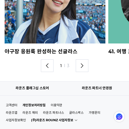
야구장 응원룩 완성하는 선글라스
41. 여
1
I
3
라운즈 플래그십 스토어
라운즈 파트너 안경원
고객센터
개인정보처리방침
이용약관
라운즈앱
라운즈 해외
라운즈 파트너스
글라스박스
가맹문의
사업자정보확인
(주)라운즈 ROUNZ 사업자정보