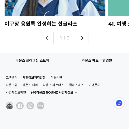
야구장 응원룩 완성하는 선글라스
41. 여
1
I
3
라운즈 플래그십 스토어
라운즈 파트너 안경원
고객센터
개인정보처리방침
이용약관
라운즈앱
라운즈 해외
라운즈 파트너스
글라스박스
가맹문의
사업자정보확인
(주)라운즈 ROUNZ 사업자정보