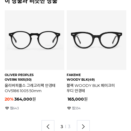
이 상품과 비슷한 상품
OLIVER PEOPLES
FAKEME
LO
OV5186 1005(50)
WOODY BLK(49)
53
올리버피플스 그레고리팩 안경테
블랙 WOODY BLK 페이크미
블
OV5186 1005 50mm
우디 안경테
안
20
%
364,000
원
165,000
원
4
찜
643
찜
334
3
I
3