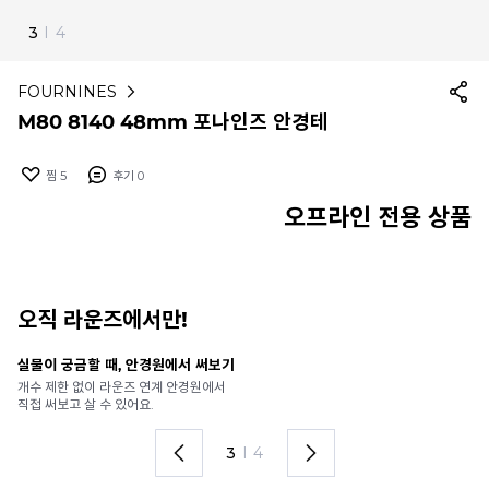
3
I
4
FOURNINES
M80 8140 48mm 포나인즈 안경테
찜
5
후기
0
오프라인 전용 상품
오직 라운즈에서만!
실물이 궁금할 때, 안경원에서 써보기
안
개수 제한 없이 라운즈 연계 안경원에서
가
직접 써보고 살 수 있어요.
렌
3
I
4