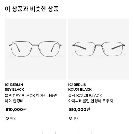
이 상품과 비슷한 상품
RAY-BAN
OLIVER GOLDSMITH
RB5345D 2000
VICE CONSUL-G NERO
블랙 RB5345D 2000 레이밴
올리버골드스미스 바이스컨설
안경테
안경테 VICE CONSUL-G
NERO
20
%
185,600
원
530,000
원
%
18
찜
640
찜
125