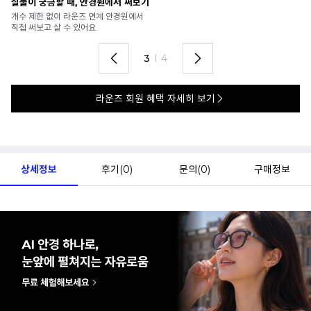
안경 렌즈 맞춤까지 한 번에
가까운 안경원으로 배송받아
6
렌즈 맞춤부터 피팅까지 편하게!
4
I
4
라운즈 회원 혜택 자세히 보기
상세정보
후기(
0
)
문의(
0
)
구매정보