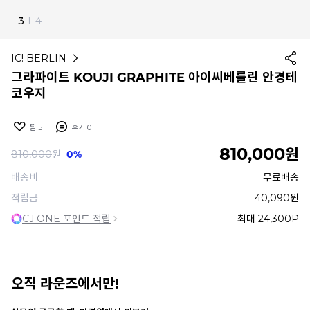
4
I
4
IC! BERLIN
그라파이트 KOUJI GRAPHITE 아이씨베를린 안경테
코우지
찜
5
후기
0
810,000
원
810,000
원
0%
배송비
무료배송
적립금
40,090원
CJ ONE 포인트 적립
최대 24,300P
오직 라운즈에서만!