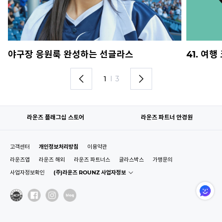
야구장 응원룩 완성하는 선글라스
41. 여
1
I
3
라운즈 플래그십 스토어
라운즈 파트너 안경원
고객센터
개인정보처리방침
이용약관
라운즈앱
라운즈 해외
라운즈 파트너스
글라스박스
가맹문의
사업자정보확인
(주)라운즈 ROUNZ 사업자정보