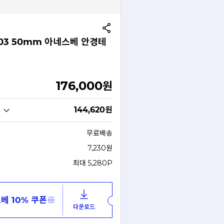
C03 50mm 아네스베 안경테
176,000
원
144,620
원
무료배송
7,230원
최대 5,280P
베 10% 쿠폰※
다운로드