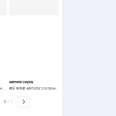
AB17011Z C01(50)
핑크 투명 AB17011Z C02 50mm 아네스베 안경테
레드 브라운 AB17011Z C01 50mm 아네스베 안경테
1
I
1