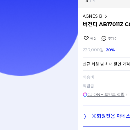
3
I
4
AGNES B
버건디 AB17011Z 
찜
2
후기
0
220,000
원
20%
신규 회원
님 최대 할인 가격
배송비
적립금
CJ ONE 포인트 적립
※회원전용 아네스