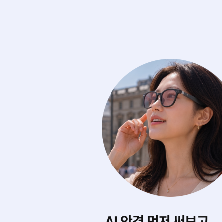
에 마음껏 써보기
내게 딱 맞는 스타
0여 개의 아이웨어를
AI가 내 얼굴형을 
디서나 실시간으로 무제한 써봐요.
어울리는 제품을 찾