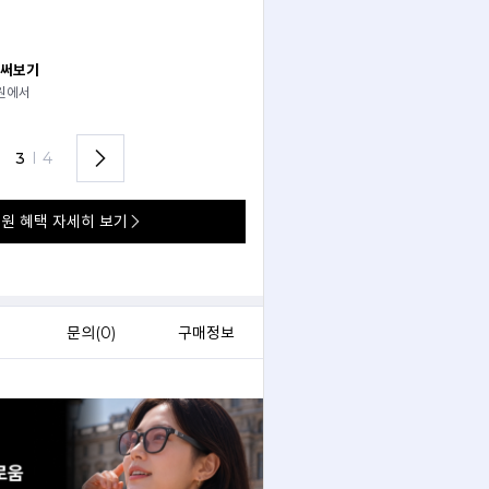
 써보기
안경 렌즈 맞춤까지 한 번에
경원에서
가까운 안경원으로 배송받아
렌즈 맞춤부터 피팅까지 편하게!
3
I
4
원 혜택 자세히 보기
)
문의(
0
)
구매정보