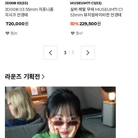
JD008 03(55)
MUSEUM71 C1(53)
ZI
JD008 03 55mm 자포니즘
실버 메탈 무테 MUSEUM71 C1
골
긱시크 안경테
53mm 뮤지엄바이비컨 안경테
클
720,000
원
10
%
229,500
원
2
찜
26
찜
47
3
I
3
라운즈 기획전