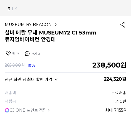
3
I
4
MUSEUM BY BEACON
실버 메탈 무테 MUSEUM72 C1 53mm
뮤지엄바이비컨 안경테
찜
17
후기
0
238,500
원
265,000
원
10%
224,320
원
신규 회원
님 최대 할인 가격
배송비
무료배송
적립금
11,210원
CJ ONE 포인트 적립
최대 7,155P