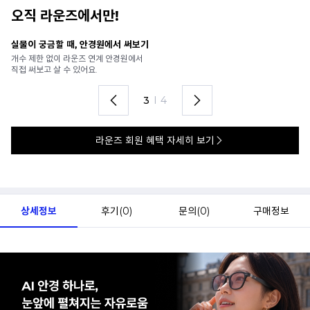
오직 라운즈에서만!
실물이 궁금할 때, 안경원에서 써보기
안
개수 제한 없이 라운즈 연계 안경원에서
가
직접 써보고 살 수 있어요.
렌
3
I
4
라운즈 회원 혜택 자세히 보기
상세정보
후기(
0
)
문의(
0
)
구매정보