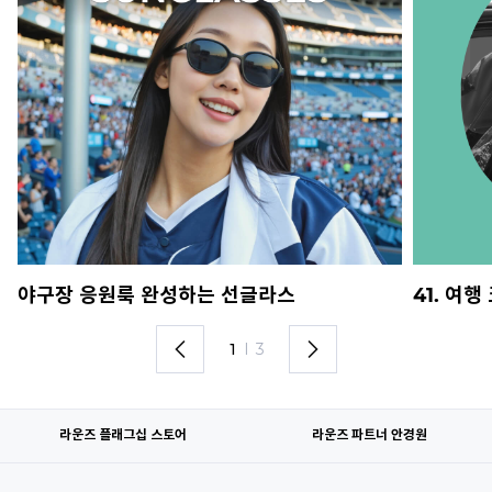
야구장 응원룩 완성하는 선글라스
41. 여
1
I
3
라운즈 플래그십 스토어
라운즈 파트너 안경원