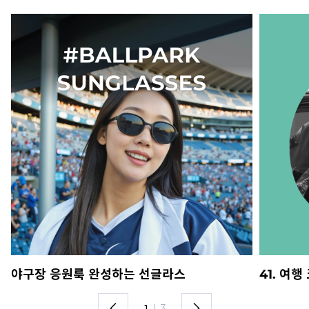
야구장 응원룩 완성하는 선글라스
41. 여
1
I
3