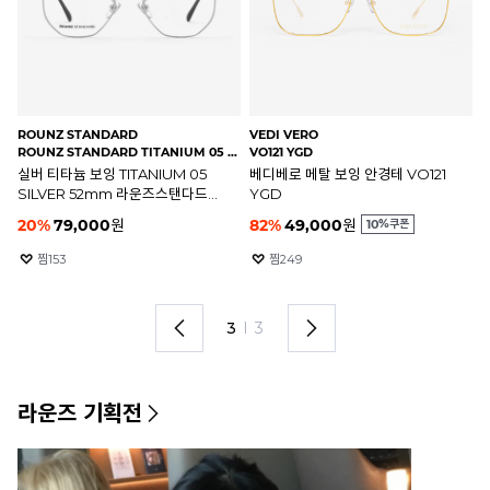
FAKEME
FAKEME
RO
NAPOLEON80 MBK(55)
NAPOLEON80 GLD(55)
ROU
매트블랙 보잉 NAPOLEON80
골드 보잉 NAPOLEON80 GLD
블
MBK 페이크미 나폴레옹팔공
페이크미 나폴레옹80 안경테
B
안경테
안
185,000
원
185,000
원
2
찜
693
찜
191
1
I
3
라운즈 기획전