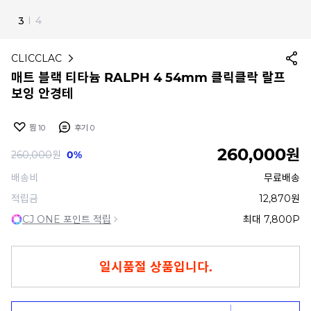
4
I
4
CLICCLAC
매트 블랙 티타늄 RALPH 4 54mm 클릭클락 랄프
보잉 안경테
찜
10
후기
0
260,000
원
260,000
원
0%
배송비
무료배송
적립금
12,870원
CJ ONE 포인트 적립
최대 7,800P
일시품절 상품입니다.