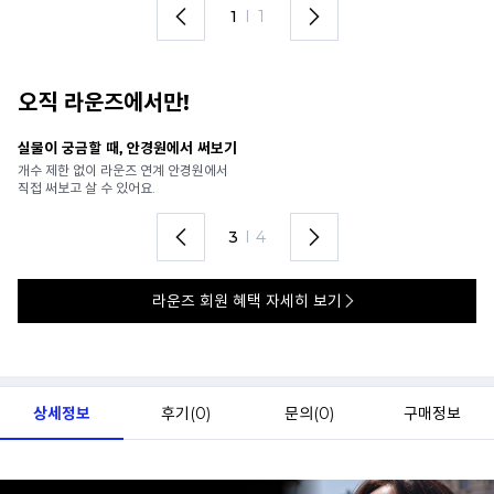
1
I
1
오직 라운즈에서만!
안경 렌즈 맞춤까지 한 번에
내
가까운 안경원으로 배송받아
6
렌즈 맞춤부터 피팅까지 편하게!
언
4
I
4
라운즈 회원 혜택 자세히 보기
상세정보
후기(
0
)
문의(
0
)
구매정보