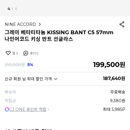
4
I
4
NINE ACCORD
그레이 베타티타늄 KISSING BANT C5 57mm
나인어코드 키싱 반트 선글라스
찜
3
후기
0
199,500
원
210,000
원
5%
187,640
원
신규 회원
님 최대 할인 가격
배송비
무료배송
적립금
9,380원
CJ ONE 포인트 적립
최대 5,985P