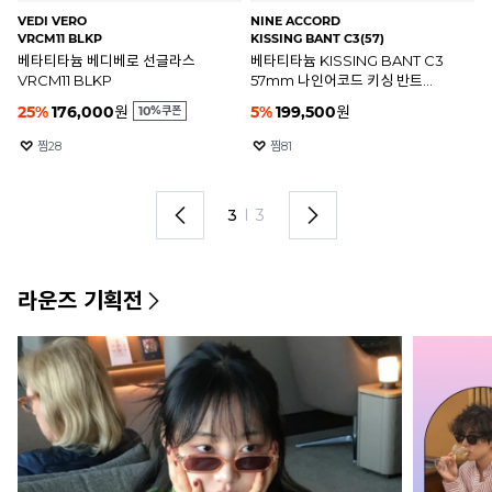
ISABEL MARANT
NINE ACCORD
RA
IM0137 84EHA
KISSING BANT C2(57)
RB
IM0137 84EHA 이자벨마랑
실버 베타티타늄 KISSING BANT
레
선글라스
C2 57mm 나인어코드 키싱 반트
R
선글라스
R
395,000
원
5
%
199,500
원
2
찜
6
찜
6
1
I
3
라운즈 기획전