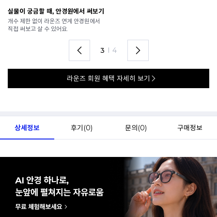
안경 렌즈 맞춤까지 한 번에
내
가까운 안경원으로 배송받아
6
렌즈 맞춤부터 피팅까지 편하게!
언
4
I
4
라운즈 회원 혜택 자세히 보기
상세정보
후기(
0
)
문의(
0
)
구매정보