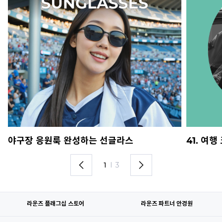
야구장 응원룩 완성하는 선글라스
41. 여
1
I
3
라운즈 플래그십 스토어
라운즈 파트너 안경원