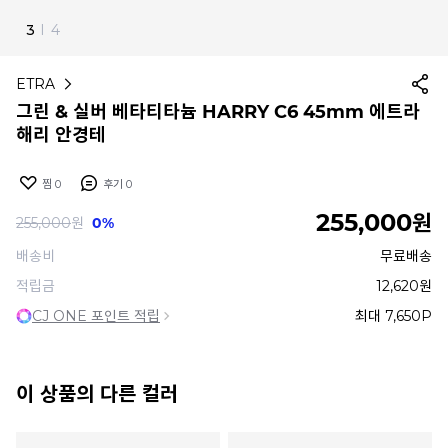
4
I
4
ETRA
그린 & 실버 베타티타늄 HARRY C6 45mm 에트라
해리 안경테
찜
0
후기
0
255,000
원
255,000
원
0%
배송비
무료배송
적립금
12,620원
CJ ONE 포인트 적립
최대 7,650P
이 상품의 다른 컬러