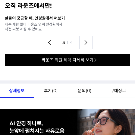
오직 라운즈에서만!
안경 렌즈 맞춤까지 한 번에
내
가까운 안경원으로 배송받아
6
렌즈 맞춤부터 피팅까지 편하게!
언
4
I
4
라운즈 회원 혜택 자세히 보기
상세정보
후기(
0
)
문의(
0
)
구매정보