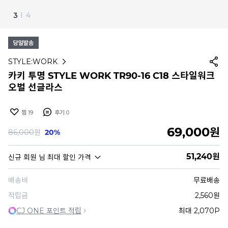
4
I
4
STYLE:WORK
카키 투명 STYLE WORK TR90-16 C18 스타일워크
오벌 선글라스
찜
19
후기
0
69,000
원
86,000
원
20%
51,240
원
신규 회원
님 최대 할인 가격
배송비
무료배송
적립금
2,560원
CJ ONE 포인트 적립
최대 2,070P