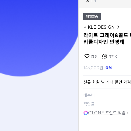
3
I
4
KIKLE DESIGN
라이트 그레이&골드 베
키클디자인 안경테
찜
5
후기
0
145,000
원
0%
신규 회원
님 최대 할인 가격
배송비
적립금
CJ ONE 포인트 적립