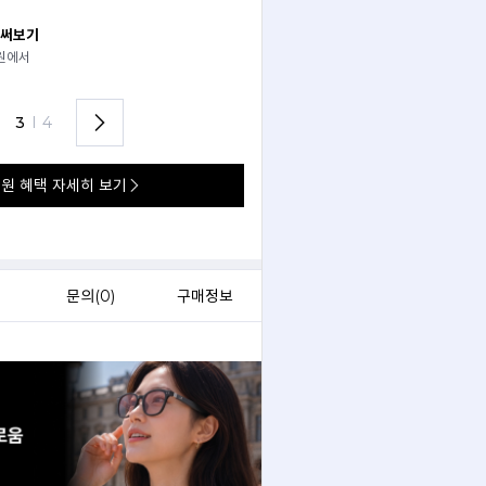
 써보기
안경 렌즈 맞춤까지 한 번에
경원에서
가까운 안경원으로 배송받아
렌즈 맞춤부터 피팅까지 편하게!
3
I
4
원 혜택 자세히 보기
)
문의(
0
)
구매정보