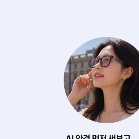
에 마음껏 써보기
내게 딱 맞는 스타
0여 개의 아이웨어를
AI가 내 얼굴형을 
디서나 실시간으로 무제한 써봐요.
어울리는 제품을 찾