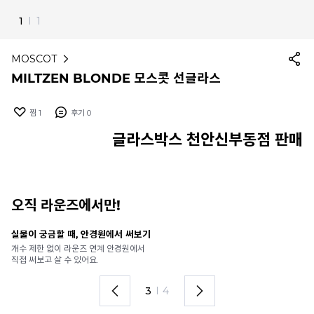
1
I
1
MOSCOT
MILTZEN BLONDE 모스콧 선글라스
찜
1
후기
0
글라스박스 천안신부동점 판매
오직 라운즈에서만!
실물이 궁금할 때, 안경원에서 써보기
안
개수 제한 없이 라운즈 연계 안경원에서
가
직접 써보고 살 수 있어요.
렌
3
I
4