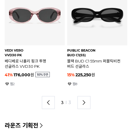
VEDI VERO
PUBLIC BEACON
RO
VVD30 PK
BUD C1(55)
RO
베디베로 나폴리 핑크 투명
블랙 BUD C1 55mm 퍼블릭비컨
RO
선글라스 VVD30 PK
버드 선글라스
라
41
%
176,000
원
15
%
225,250
원
5
%
10
찜
2
찜
8
3
I
3
라운즈 기획전