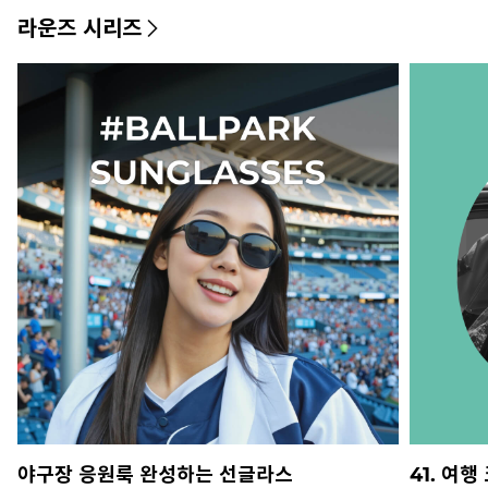
라운즈 시리즈
야구장 응원룩 완성하는 선글라스
41. 여