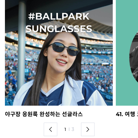
야구장 응원룩 완성하는 선글라스
41. 여
1
I
3