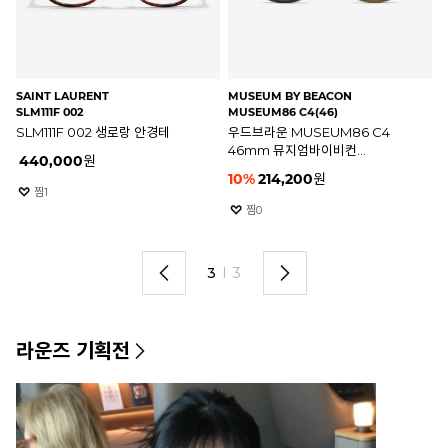
SAINT LAURENT
MUSEUM BY BEACON
BO
SLM111F 002
MUSEUM86 C4(46)
BS
SLM111F 002 생로랑 안경테
우드브라운 MUSEUM86 C4
BS
46mm 뮤지엄바이비컨
C
440,000
원
뮤지엄86 안경테
라
10
%
214,200
원
5
찜
1
찜
0
3
I
3
라운즈 기획전