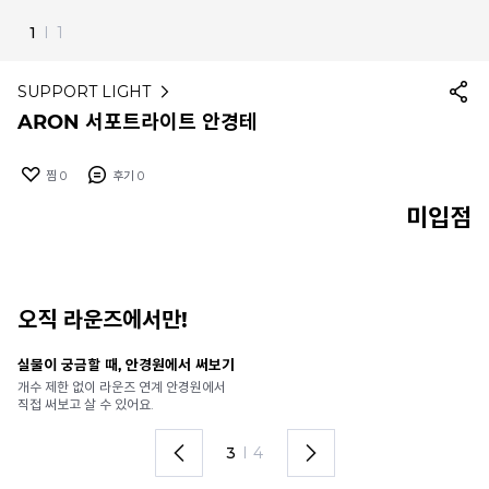
1
I
1
SUPPORT LIGHT
ARON 서포트라이트 안경테
찜
0
후기
0
미입점
오직 라운즈에서만!
실물이 궁금할 때, 안경원에서 써보기
안
개수 제한 없이 라운즈 연계 안경원에서
가
직접 써보고 살 수 있어요.
렌
3
I
4