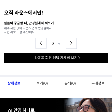
오직 라운즈에서만!
안경 렌즈 맞춤까지 한 번에
내
가까운 안경원으로 배송받아
6
렌즈 맞춤부터 피팅까지 편하게!
언
4
I
4
라운즈 회원 혜택 자세히 보기
상세정보
후기(
0
)
문의(
0
)
구매정보