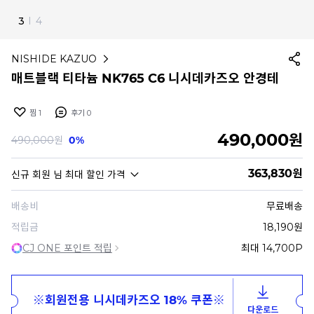
4
I
4
NISHIDE KAZUO
매트블랙 티타늄 NK765 C6 니시데카즈오 안경테
찜
1
후기
0
490,000
원
490,000
원
0%
363,830
원
신규 회원
님 최대 할인 가격
배송비
무료배송
적립금
18,190원
CJ ONE 포인트 적립
최대 14,700P
※회원전용 니시데카즈오 18% 쿠폰※
다운로드