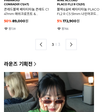
RAY-BAN
RADIO EYES
VE
RB3447V 2503(50)
FIRE HIVE C1(48)
IR
블랙 RB3447V 2503 50mm
매트블랙 FIRE HIVE C1 48mm
실
레이밴 라운드 메탈 안경테
라디오아이즈 파이어 하이브
아
안경테
20
%
185,600
원
76
%
35,000
원
10
찜
5240
찜
973
1
I
3
라운즈 기획전