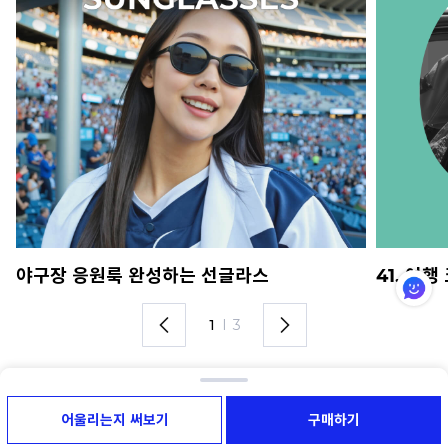
야구장 응원룩 완성하는 선글라스
41. 여
1
I
3
라운즈 플래그십 스토어
라운즈 파트너 안경원
어울리는지 써보기
구매하기