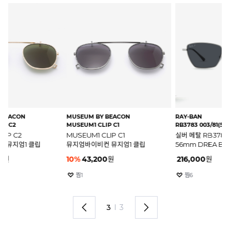
MUSEUM BY BEACON
RAY-BAN
TA
MUSEUM1 CLIP C1
RB3783 003/81(56)
HA
MUSEUM1 CLIP C1
실버 메탈 RB3783 003/81
H
뮤지엄바이비컨 뮤지엄1 클립
56mm DREA BIO-BASED
파
레이밴 드레아 선글라스
10
%
43,200
원
216,000
원
6
찜
1
찜
6
3
I
3