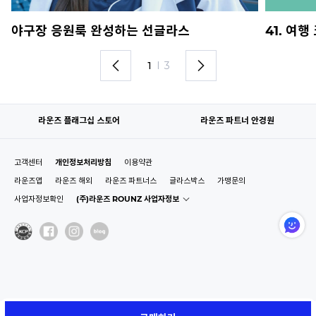
야구장 응원룩 완성하는 선글라스
41. 여
1
I
3
라운즈 플래그십 스토어
라운즈 파트너 안경원
고객센터
개인정보처리방침
이용약관
라운즈앱
라운즈 해외
라운즈 파트너스
글라스박스
가맹문의
사업자정보확인
(주)라운즈 ROUNZ 사업자정보