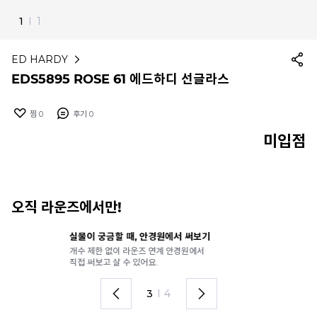
1
I
1
ED HARDY
EDS5895 ROSE 61 에드하디 선글라스
찜
0
후기
0
미입점
오직 라운즈에서만!
실물이 궁금할 때, 안경원에서 써보기
안
개수 제한 없이 라운즈 연계 안경원에서
가
직접 써보고 살 수 있어요.
렌
3
I
4