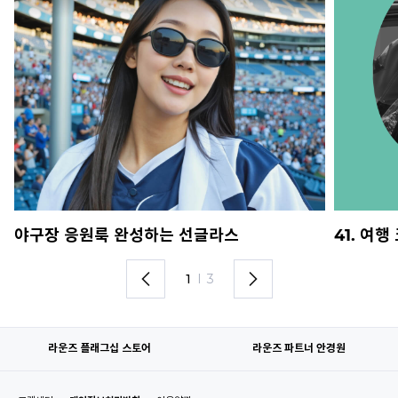
야구장 응원룩 완성하는 선글라스
41. 여
1
I
3
라운즈 플래그십 스토어
라운즈 파트너 안경원