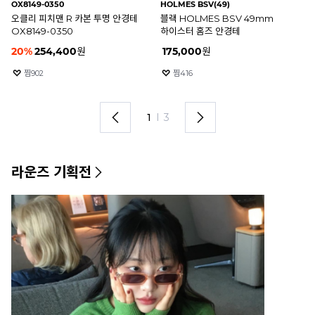
OX8149-0350
HOLMES BSV(49)
P7
오클리 피치맨 R 카본 투명 안경테
블랙 HOLMES BSV 49mm
B
OX8149-0350
하이스터 홈즈 안경테
안
20
%
254,400
원
175,000
원
4
찜
902
찜
416
1
I
3
라운즈 기획전