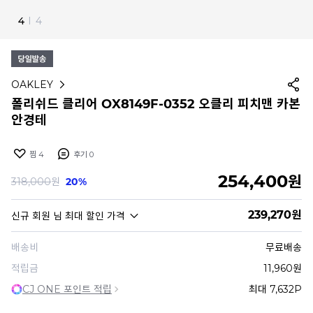
4
I
4
OAKLEY
폴리쉬드 클리어 OX8149F-0352 오클리 피치맨 카본
안경테
찜
4
후기
0
254,400
원
318,000
원
20%
239,270
원
신규 회원
님 최대 할인 가격
배송비
무료배송
적립금
11,960원
CJ ONE 포인트 적립
최대 7,632P