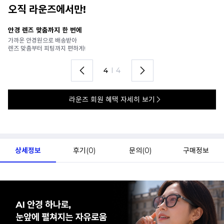
오직 라운즈에서만!
안경 렌즈 맞춤까지 한 번에
내
가까운 안경원으로 배송받아
6
렌즈 맞춤부터 피팅까지 편하게!
언
4
I
4
라운즈 회원 혜택 자세히 보기
상세정보
후기(
0
)
문의(
0
)
구매정보