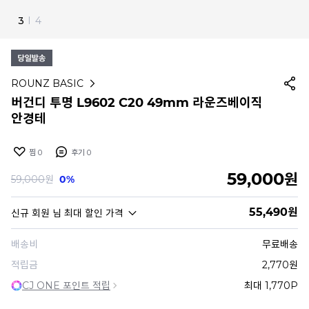
4
I
4
ROUNZ BASIC
버건디 투명 L9602 C20 49mm 라운즈베이직
안경테
찜
0
후기
0
59,000
원
59,000
원
0%
55,490
원
신규 회원
님 최대 할인 가격
배송비
무료배송
적립금
2,770원
CJ ONE 포인트 적립
최대 1,770P