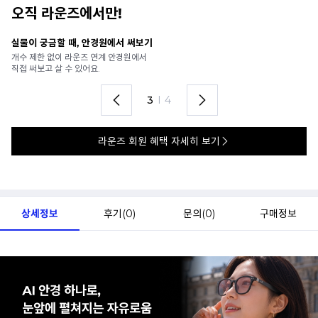
오직 라운즈에서만!
안경 렌즈 맞춤까지 한 번에
내
가까운 안경원으로 배송받아
6
렌즈 맞춤부터 피팅까지 편하게!
언
4
I
4
라운즈 회원 혜택 자세히 보기
상세정보
후기(
0
)
문의(
0
)
구매정보