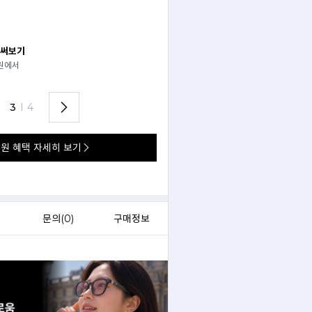
 써보기
안경 렌즈 맞춤까지 한 번에
경원에서
가까운 안경원으로 배송받아
렌즈 맞춤부터 피팅까지 편하게!
3
I
4
원 혜택 자세히 보기
)
문의(
0
)
구매정보