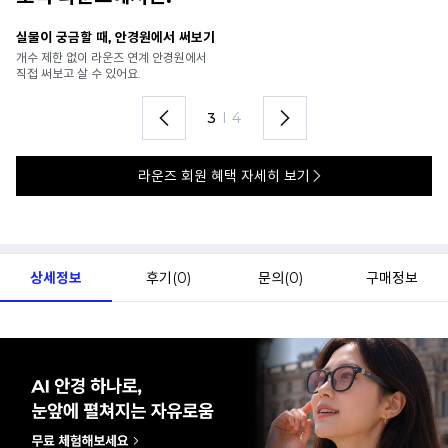
안경 렌즈 맞춤까지 한 번에
내
가까운 안경원으로 배송받아
6
렌즈 맞춤부터 피팅까지 편하게!
언
4
I
4
라운즈 회원 혜택 자세히 보기
상세정보
후기(
0
)
문의(
0
)
구매정보