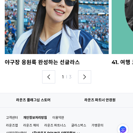
야구장 응원룩 완성하는 선글라스
41. 여
1
I
3
라운즈 플래그십 스토어
라운즈 파트너 안경원
고객센터
개인정보처리방침
이용약관
라운즈앱
라운즈 해외
라운즈 파트너스
글라스박스
가맹문의