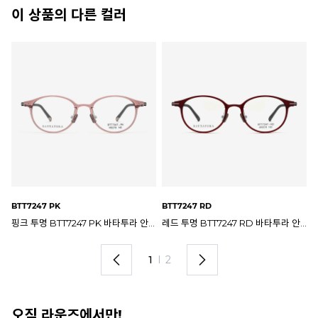
이 상품의 다른 컬러
BTT7247 BK
BT
레드 투명 BTT7247 RD 바타투라 안경테
블랙 BTT7247 BK 바타투라 안경테
2
I
2
오직 라운즈에서만!