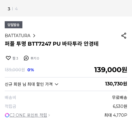
4
I
4
BATTATURA
퍼플 투명 BTT7247 PU 바타투라 안경테
찜
3
후기
0
139,000
원
139,000
원
0%
130,730
원
신규 회원
님 최대 할인 가격
배송비
무료배송
적립금
6,530원
CJ ONE 포인트 적립
최대 4,170P