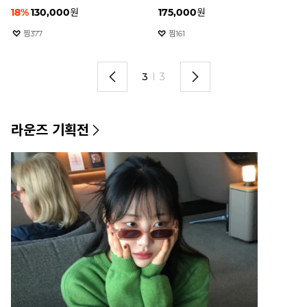
20
%
254,400
원
175,000
원
4
찜
902
찜
416
1
I
3
라운즈 기획전