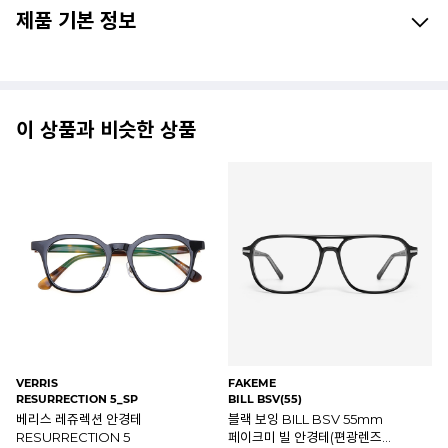
제품 기본 정보
이 상품과 비슷한 상품
OAKLEY
HEISTER
BJ
OX8149-0350
HOLMES BSV(49)
P7
오클리 피치맨 R 카본 투명 안경테
블랙 HOLMES BSV 49mm
B
OX8149-0350
하이스터 홈즈 안경테
안