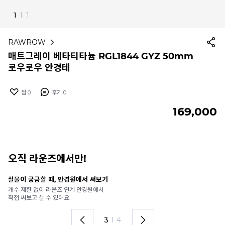
1
I
1
RAWROW
매트그레이 베타티타늄 RGL1844 GYZ 50mm
로우로우 안경테
찜
0
후기
0
169,000
오직 라운즈에서만!
실물이 궁금할 때, 안경원에서 써보기
안
개수 제한 없이 라운즈 연계 안경원에서
가
직접 써보고 살 수 있어요.
렌
3
I
4