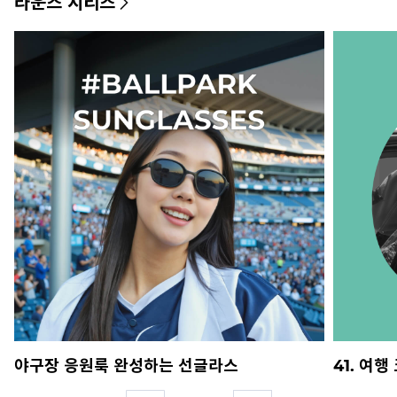
라운즈 시리즈
야구장 응원룩 완성하는 선글라스
41. 여