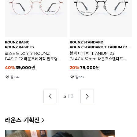
ROUNZ BASIC
ROUNZ STANDARD
RO
ROUNZ BASIC E2
ROUNZ STANDARD TITANIUM 03 BLACK(52)
RO
로즈골드 50mm ROUNZ
블랙 티타늄 TITANIUM 03
블
BASIC E2 라운즈베이직 판토형
BLACK 52mm 라운즈스탠다드
B
안경테
안경테
안
40
%
39,000
원
20
%
79,000
원
2
찜
164
찜
223
3
I
3
라운즈 기획전