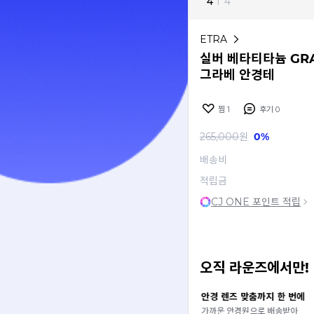
4
I
4
ETRA
실버 베타티타늄 GRA
그라베 안경테
찜
1
후기
0
265,000
원
0%
배송비
적립금
CJ ONE 포인트 적립
오직 라운즈에서만!
 안경원에서 써보기
안경 렌즈 맞춤까지 한 번에
즈 연계 안경원에서
가까운 안경원으로 배송받아