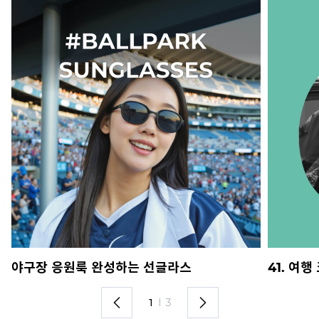
야구장 응원룩 완성하는 선글라스
41. 여
1
I
3