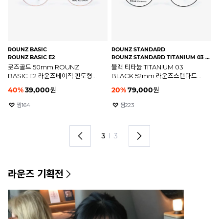
ROUNZ STANDARD
STEPHANE CHRISTIAN
RO
)
ROUNZ STANDARD TITANIUM 04 BLACK(53)
ANSER MBW(45)
RO
블랙 티타늄 TITANIUM 04
매트 브라운 티타늄 ANSER
그
BLACK 53mm 라운즈스탠다드
MBW 45mm 스테판크리스티앙
G
안경테
앤서 안경테
안
20
%
79,000
원
215,000
원
2
찜
274
찜
128
1
I
3
라운즈 기획전