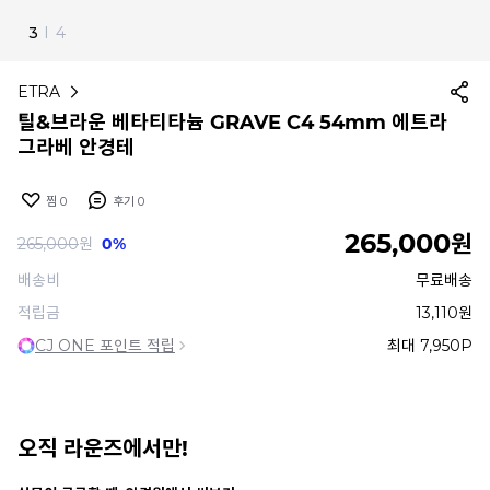
4
I
4
ETRA
틸&브라운 베타티타늄 GRAVE C4 54mm 에트라
그라베 안경테
찜
0
후기
0
265,000
원
265,000
원
0%
배송비
무료배송
적립금
13,110원
CJ ONE 포인트 적립
최대 7,950P
오직 라운즈에서만!