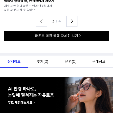
안경 렌즈 맞춤까지 한 번에
내
가까운 안경원으로 배송받아
6
렌즈 맞춤부터 피팅까지 편하게!
언
4
I
4
라운즈 회원 혜택 자세히 보기
상세정보
후기(
0
)
문의(
0
)
구매정보