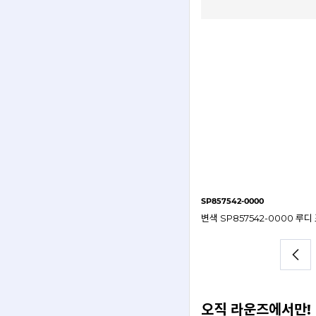
SP854157-0000
SP857542-0000
SP853817-0000 루디 프로젝트 켈리온 고글 선글라스
SP854157-0000 루디 프로젝트 켈리온 고글 선글라스
오직 라운즈에서만!