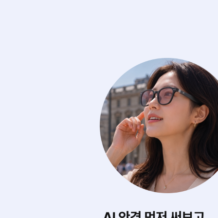
에 마음껏 써보기
내게 딱 맞는 스타
0여 개의 아이웨어를
AI가 내 얼굴형을 
디서나 실시간으로 무제한 써봐요.
어울리는 제품을 찾