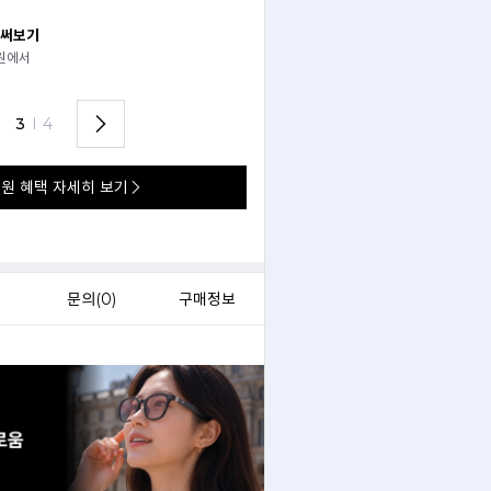
 써보기
안경 렌즈 맞춤까지 한 번에
경원에서
가까운 안경원으로 배송받아
렌즈 맞춤부터 피팅까지 편하게!
3
I
4
원 혜택 자세히 보기
)
문의(
0
)
구매정보