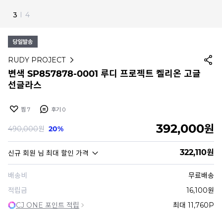
4
I
4
RUDY PROJECT
변색 SP857878-0001 루디 프로젝트 켈리온 고글
선글라스
찜
7
후기
0
392,000
원
490,000
원
20%
322,110
원
신규 회원
님 최대 할인 가격
배송비
무료배송
적립금
16,100원
CJ ONE 포인트 적립
최대 11,760P