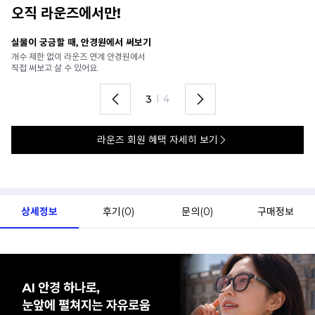
오직 라운즈에서만!
안경 렌즈 맞춤까지 한 번에
내
가까운 안경원으로 배송받아
6
렌즈 맞춤부터 피팅까지 편하게!
언
4
I
4
라운즈 회원 혜택 자세히 보기
상세정보
후기(
0
)
문의(
0
)
구매정보