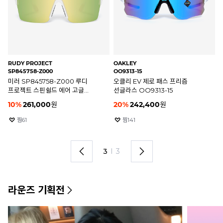
OAKLEY
OAKLEY
OA
OO9406A-04
OO9313-06
OO
오클리 수트로 스포츠 고글
오클리 EV 제로 패스 아시안핏
오
선글라스 OO9406A-04
변색 선글라스 OO9313-06
프
05
20
%
229,600
원
20
%
294,400
원
2
찜
394
찜
491
1
I
3
라운즈 기획전