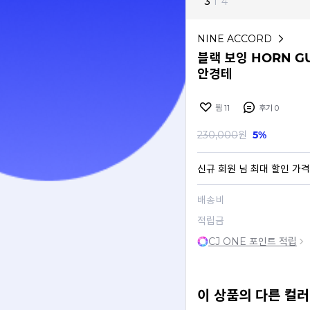
3
I
4
NINE ACCORD
블랙 보잉 HORN G
안경테
찜
11
후기
0
230,000
원
5%
신규 회원
님 최대 할인 가격
배송비
적립금
CJ ONE 포인트 적립
이 상품의 다른 컬러