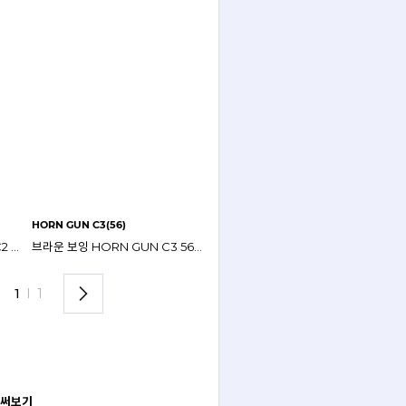
HORN GUN C3(56)
카키투명 보잉 HORN GUN C2 56mm 나인어코드 안경테
브라운 보잉 HORN GUN C3 56mm 나인어코드 안경테
1
I
1
 써보기
안경 렌즈 맞춤까지 한 번에