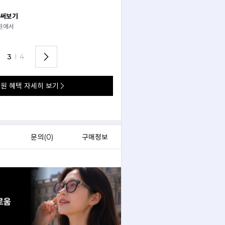
 써보기
안경 렌즈 맞춤까지 한 번에
경원에서
가까운 안경원으로 배송받아
렌즈 맞춤부터 피팅까지 편하게!
3
I
4
원 혜택 자세히 보기
)
문의(
0
)
구매정보