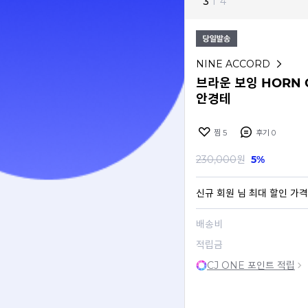
3
I
4
NINE ACCORD
브라운 보잉 HORN 
안경테
찜
5
후기
0
230,000
원
5%
신규 회원
님 최대 할인 가격
배송비
적립금
CJ ONE 포인트 적립