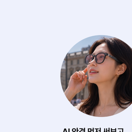
에 마음껏 써보기
내게 딱 맞는 스타
0여 개의 아이웨어를
AI가 내 얼굴형을 
디서나 실시간으로 무제한 써봐요.
어울리는 제품을 찾