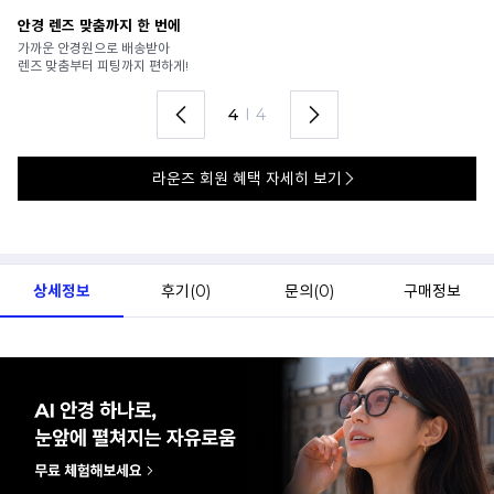
내 얼굴에 마음껏 써보기
내
6,000여 개의 아이웨어를
A
언제 어디서나 실시간으로 무제한 써봐요.
어
1
I
4
라운즈 회원 혜택 자세히 보기
상세정보
후기(
0
)
문의(
0
)
구매정보