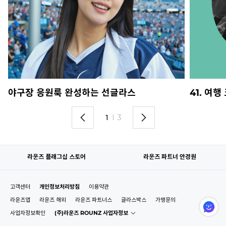
야구장 응원룩 완성하는 선글라스
41. 여
1
I
3
라운즈 플래그십 스토어
라운즈 파트너 안경원
고객센터
개인정보처리방침
이용약관
라운즈앱
라운즈 해외
라운즈 파트너스
글라스박스
가맹문의
사업자정보확인
(주)라운즈 ROUNZ 사업자정보