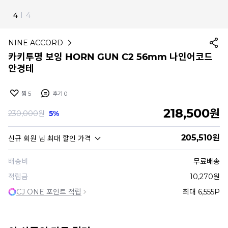
1
I
4
NINE ACCORD
카키투명 보잉 HORN GUN C2 56mm 나인어코드
안경테
찜
5
후기
0
218,500
원
230,000
원
5%
205,510
원
신규 회원
님 최대 할인 가격
배송비
무료배송
적립금
10,270원
CJ ONE 포인트 적립
최대 6,555P