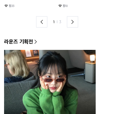
찜
11
찜
5
2
I
3
라운즈 기획전