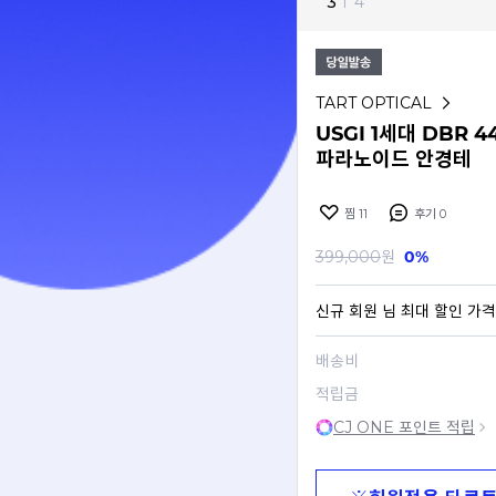
3
I
4
TART OPTICAL
USGI 1세대 DBR
파라노이드 안경테
찜
11
후기
0
399,000
원
0%
신규 회원
님 최대 할인 가격
배송비
적립금
CJ ONE 포인트 적립