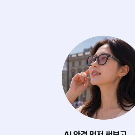
에 마음껏 써보기
내게 딱 맞는 스타
0여 개의 아이웨어를
AI가 내 얼굴형을 
디서나 실시간으로 무제한 써봐요.
어울리는 제품을 찾