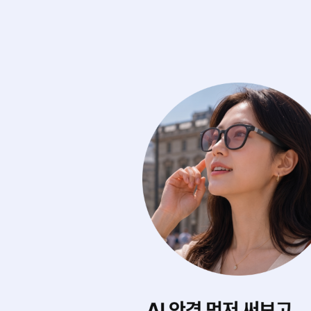
에 마음껏 써보기
내게 딱 맞는 스타
0여 개의 아이웨어를
AI가 내 얼굴형을 
디서나 실시간으로 무제한 써봐요.
어울리는 제품을 찾