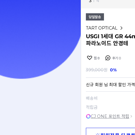
3
I
4
TART OPTICAL
USGI 1세대 GR 
파라노이드 안경테
찜
8
후기
0
399,000
원
0%
신규 회원
님 최대 할인 가격
배송비
적립금
CJ ONE 포인트 적립