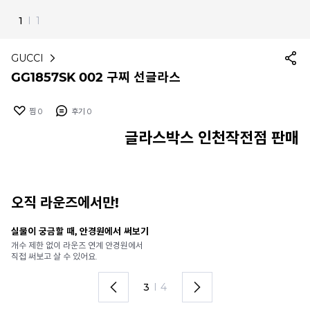
1
I
1
GUCCI
GG1857SK 002 구찌 선글라스
찜
0
후기
0
글라스박스 인천작전점 판매
오직 라운즈에서만!
실물이 궁금할 때, 안경원에서 써보기
안
개수 제한 없이 라운즈 연계 안경원에서
가
직접 써보고 살 수 있어요.
렌
3
I
4