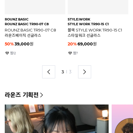
ROUNZ BASIC
STYLE:WORK
RA
ROUNZ BASIC TR90-07 C8
STYLE WORK TR90-15 C1
RB
ROUNZ BASIC TR90-07 C8
블랙 STYLE WORK TR90-15 C1
하
라운즈베이직 선글라스
스타일워크 선글라스
레
50
%
39,000
원
20
%
69,000
원
2
찜
12
찜
7
3
I
3
라운즈 기획전