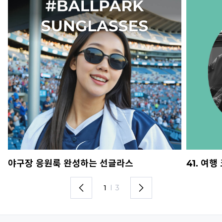
야구장 응원룩 완성하는 선글라스
41. 여
1
I
3