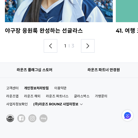
야구장 응원룩 완성하는 선글라스
41. 여
1
I
3
라운즈 플래그십 스토어
라운즈 파트너 안경원
고객센터
개인정보처리방침
이용약관
라운즈앱
라운즈 해외
라운즈 파트너스
글라스박스
가맹문의
사업자정보확인
(주)라운즈 ROUNZ 사업자정보