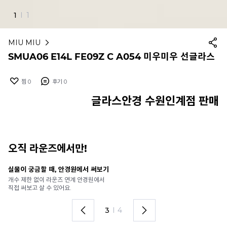
1
I
1
MIU MIU
SMUA06 E14L FE09Z C A054 미우미우 선글라스
찜
0
후기
0
글라스안경 수원인계점 판매
오직 라운즈에서만!
실물이 궁금할 때, 안경원에서 써보기
안
개수 제한 없이 라운즈 연계 안경원에서
가
직접 써보고 살 수 있어요.
렌
3
I
4