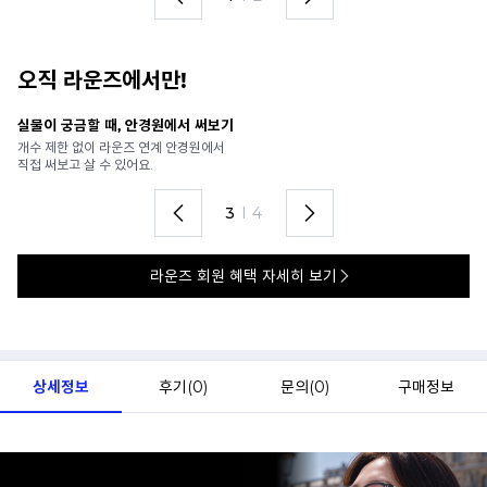
오직 라운즈에서만!
안경 렌즈 맞춤까지 한 번에
내
가까운 안경원으로 배송받아
6
렌즈 맞춤부터 피팅까지 편하게!
언
4
I
4
라운즈 회원 혜택 자세히 보기
상세정보
후기(
0
)
문의(
0
)
구매정보