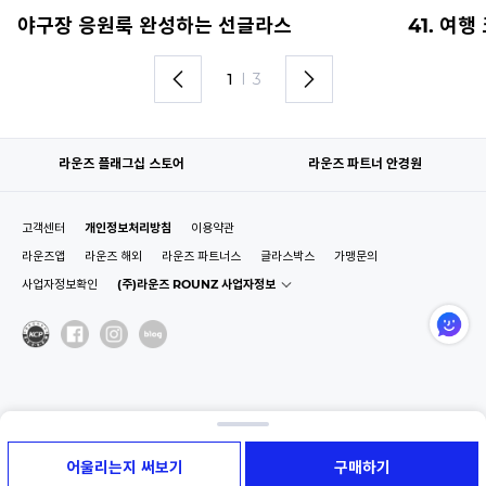
야구장 응원룩 완성하는 선글라스
41. 여
1
I
3
라운즈 플래그십 스토어
라운즈 파트너 안경원
고객센터
개인정보처리방침
이용약관
라운즈앱
라운즈 해외
라운즈 파트너스
글라스박스
가맹문의
사업자정보확인
(주)라운즈 ROUNZ 사업자정보
어울리는지 써보기
구매하기