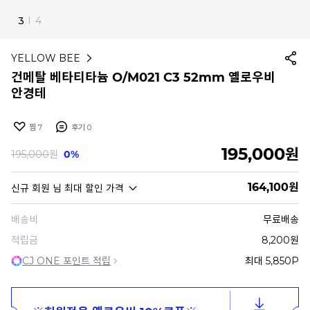
4
I
4
YELLOW BEE
건메탈 베타티타늄 O/M021 C3 52mm 옐로우비
안경테
찜
7
후기
0
195,000
원
195,000
원
0%
164,100
원
신규 회원
님 최대 할인 가격
배송비
무료배송
적립금
8,200원
CJ ONE 포인트 적립
최대 5,850P