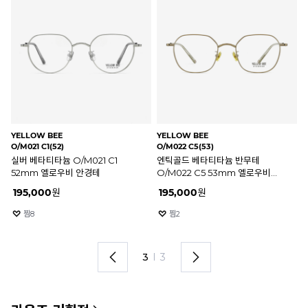
YELLOW BEE
YELLOW BEE
YE
O/M020 C5(48)
O/M021 C4(52)
O/
매트실버 베타티타늄 반무테
매트실버 베타티타늄 O/M021 C4
매
O/M020 C5 48mm 옐로우비
52mm 옐로우비 안경테
O
안경테
안
225,000
원
195,000
원
2
찜
9
찜
10
1
I
3