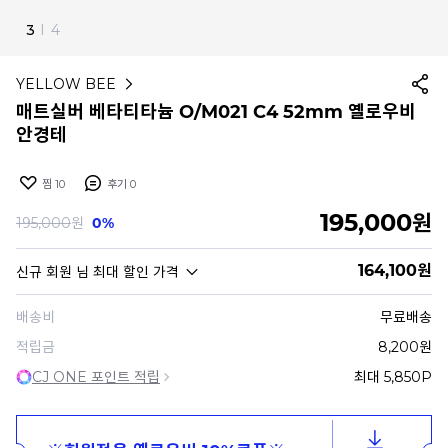
4
I
4
YELLOW BEE
매트실버 베타티타늄 O/M021 C4 52mm 옐로우비
안경테
찜
10
후기
0
195,000
원
195,000
원
0%
164,100
원
신규 회원
님 최대 할인 가격
배송비
무료배송
적립금
8,200원
CJ ONE 포인트 적립
최대 5,850P