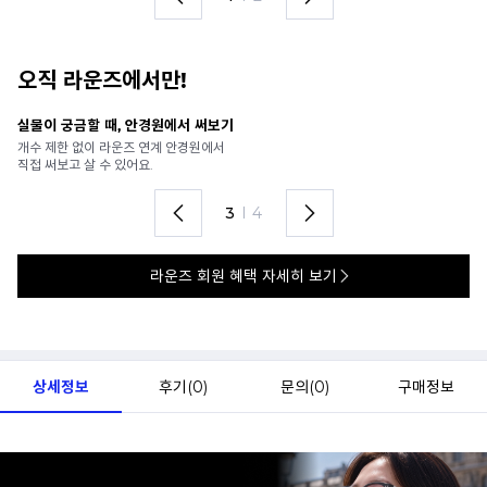
오직 라운즈에서만!
안경 렌즈 맞춤까지 한 번에
내
가까운 안경원으로 배송받아
6
렌즈 맞춤부터 피팅까지 편하게!
언
4
I
4
라운즈 회원 혜택 자세히 보기
상세정보
후기(
0
)
문의(
0
)
구매정보