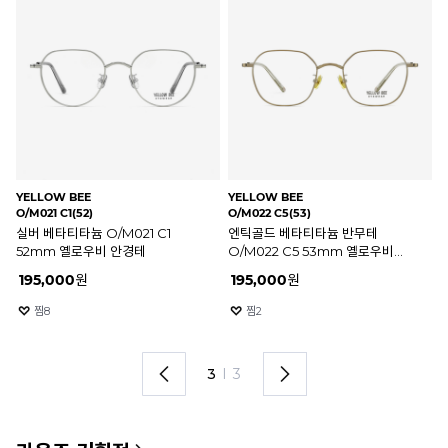
YELLOW BEE
YELLOW BEE
YE
O/M021 C3(52)
O/M020 C5(48)
O/
건메탈 베타티타늄 O/M021 C3
매트실버 베타티타늄 반무테
매
52mm 옐로우비 안경테
O/M020 C5 48mm 옐로우비
O
안경테
안
195,000
원
225,000
원
2
찜
7
찜
9
1
I
3