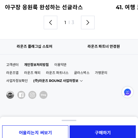
야구장 응원룩 완성하는 선글라스
41. 여
1
I
3
라운즈 플래그십 스토어
라운즈 파트너 안경원
고객센터
개인정보처리방침
이용약관
라운즈앱
라운즈 해외
라운즈 파트너스
글라스박스
가맹문의
사업자정보확인
(주)라운즈 ROUNZ 사업자정보
어울리는지 써보기
구매하기