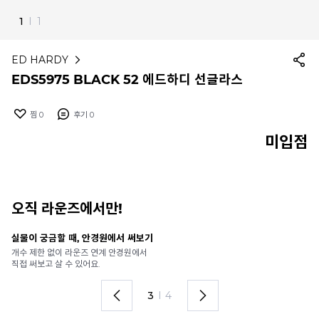
1
I
1
ED HARDY
EDS5975 BLACK 52 에드하디 선글라스
찜
0
후기
0
미입점
오직 라운즈에서만!
실물이 궁금할 때, 안경원에서 써보기
안
개수 제한 없이 라운즈 연계 안경원에서
가
직접 써보고 살 수 있어요.
렌
3
I
4