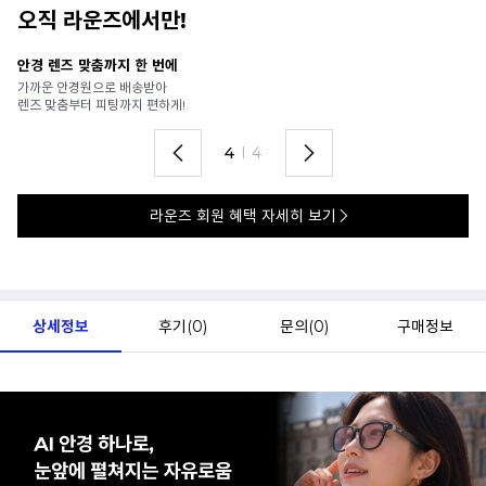
오직 라운즈에서만!
안경 렌즈 맞춤까지 한 번에
내
가까운 안경원으로 배송받아
6
렌즈 맞춤부터 피팅까지 편하게!
언
4
I
4
라운즈 회원 혜택 자세히 보기
상세정보
후기(
0
)
문의(
0
)
구매정보