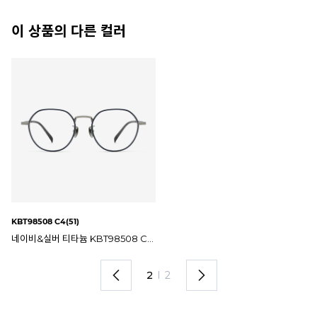
이 상품의 다른 컬러
KBT98508 C4(51)
KB
블랙&올리브 골드 티타늄 KBT98508 C3 51mm 일점육일팔 안경테
네이비&실버 티타늄 KBT98508 C4 51mm 일점육일팔 안경테
2
I
2