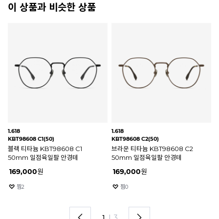
이 상품과 비슷한 상품
1.618
1.618
1.6
KBT98608 C1(50)
KBT98608 C2(50)
KB
블랙 티타늄 KBT98608 C1
브라운 티타늄 KBT98608 C2
브
50mm 일점육일팔 안경테
50mm 일점육일팔 안경테
KB
일
169,000
원
169,000
원
1
찜
2
찜
0
1
I
3