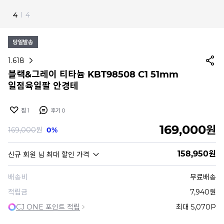
4
I
4
1.618
블랙&그레이 티타늄 KBT98508 C1 51mm
일점육일팔 안경테
찜
1
후기
0
169,000
원
169,000
원
0%
158,950
원
신규 회원
님 최대 할인 가격
배송비
무료배송
적립금
7,940원
CJ ONE 포인트 적립
최대 5,070P