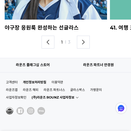
야구장 응원룩 완성하는 선글라스
41. 여
1
I
3
라운즈 플래그십 스토어
라운즈 파트너 안경원
고객센터
개인정보처리방침
이용약관
라운즈앱
라운즈 해외
라운즈 파트너스
글라스박스
가맹문의
사업자정보확인
(주)라운즈 ROUNZ 사업자정보