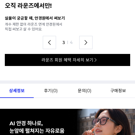
오직 라운즈에서만!
안경 렌즈 맞춤까지 한 번에
내
가까운 안경원으로 배송받아
6
렌즈 맞춤부터 피팅까지 편하게!
언
4
I
4
라운즈 회원 혜택 자세히 보기
상세정보
후기(
0
)
문의(
0
)
구매정보