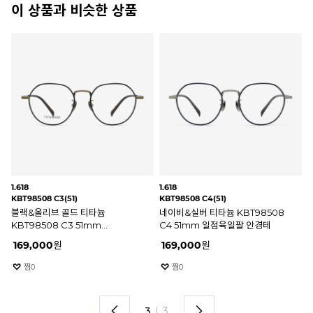
이 상품과 비슷한 상품
1.618
1.618
1.6
KBT98608 C2(50)
KBT98508 C1(51)
KB
브라운 티타늄 KBT98608 C2
블랙&그레이 티타늄 KBT98508
브
50mm 일점육일팔 안경테
C1 51mm 일점육일팔 안경테
KB
일
169,000
원
169,000
원
1
찜
0
찜
1
1
I
3