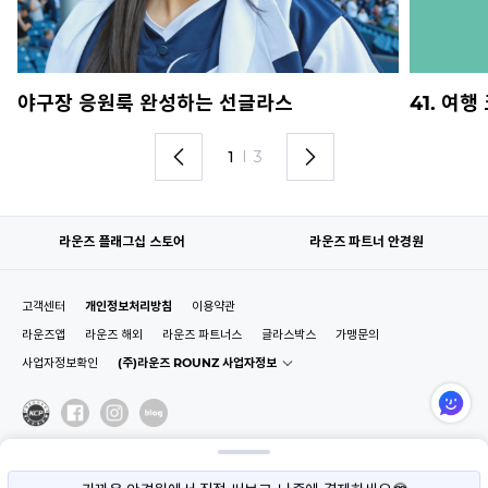
야구장 응원룩 완성하는 선글라스
41. 여
1
I
3
라운즈 플래그십 스토어
라운즈 파트너 안경원
고객센터
개인정보처리방침
이용약관
라운즈앱
라운즈 해외
라운즈 파트너스
글라스박스
가맹문의
사업자정보확인
(주)라운즈 ROUNZ 사업자정보