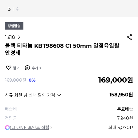
4
I
4
1.618
블랙 티타늄 KBT98608 C1 50mm 일점육일팔
안경테
찜
2
후기
0
169,000
원
169,000
원
0%
158,950
원
신규 회원
님 최대 할인 가격
배송비
무료배송
적립금
7,940원
CJ ONE 포인트 적립
최대 5,070P