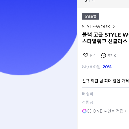
3
I
4
STYLE:WORK
블랙 고글 STYLE WO
스타일워크 선글라스
찜
4
후기
0
86,000
원
20%
신규 회원
님 최대 할인 가격
배송비
적립금
CJ ONE 포인트 적립