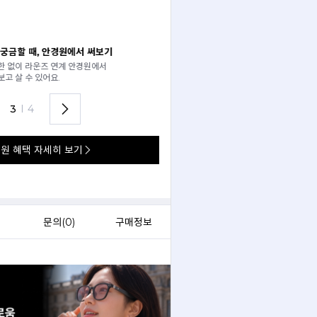
 써보기
안경 렌즈 맞춤까지 한 번에
경원에서
가까운 안경원으로 배송받아
렌즈 맞춤부터 피팅까지 편하게!
3
I
4
원 혜택 자세히 보기
)
문의(
0
)
구매정보